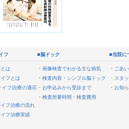
質管理室』を更新しまし
ッフ紹介を更新しまし
フとは』を更新しまし
イフ
脳ドック
当院に
コメディカル）を更新し
療とは
画像検査でわかる主な病気
ごあい
ナイフとは
検査内容・シンプル脳ドック
スタッ
[医師編] SENSHIN
ナイフ治療の適応
お申込みから受診まで
お知ら
されました。
検査所要時間・検査費用
ニューアルしました。
ナイフ治療の流れ
水野医師出演
ナイフ治療実績
しました。