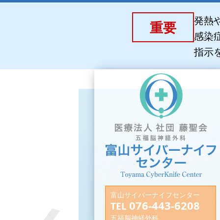
発熱
重要
感染
指示
富山サイバーナイフセンター
076-443-6208
TEL
五福脳神経外科