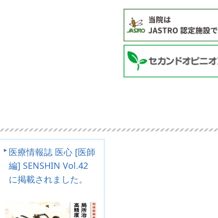
お知らせ
を更新しました。
療 2000例を超える
線腫瘍学会において
k ページの運用開始
便り2016年号』を発
医療情報誌 医心 [医師
編] SENSHIN Vol.42
日 富山テレビ放送 『月
に掲載されました。
恵袋』 にて当院が紹