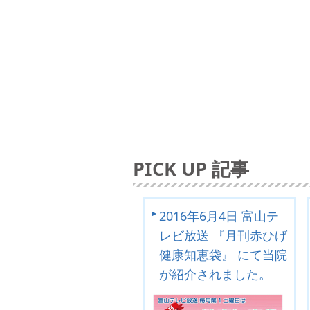
した。
2018.04.04
診療体制変更の
2018.02.02
関連施設ページ
2017.10.03
サイバーナイフ治
2016.12.29
第29回日本放射
PICK UP 記事
2016.11.12
公式 Faceboo
2016.07.22
『サイバーナイフ
行しました。
2016年6月4日 富山テ
レビ放送 『月刊赤ひげ
2016.06.21
2016年6月4
健康知恵袋』 にて当院
刊赤ひげ健康知
が紹介されました。
介されました。