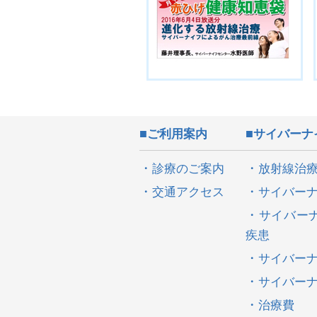
2016.06.20
『放射線治療品
た。
2016.03.01
医師紹介 スタ
た。
2015.06.04
『サイバーナイ
た。
ご利用案内
サイバーナ
2015.01.15
スタッフ紹介（
診療のご案内
放射線治
ました。
交通アクセス
サイバー
2014.04.25
医療情報誌 医心 
サイバー
Vol.42 に掲載
疾患
2014.04.25
ホームページリ
サイバー
2012.09.25
富山テレビ放送 
サイバー
治療費
2012.05.17
医師紹介を更新