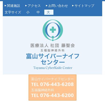
関連施設
アクセス
お問い合わせ
サイトマップ
文字サイズ
小
中
大
富山サイバーナイフセンター
076-443-6208
TEL
五福脳神経外科
076-443-6200
TEL